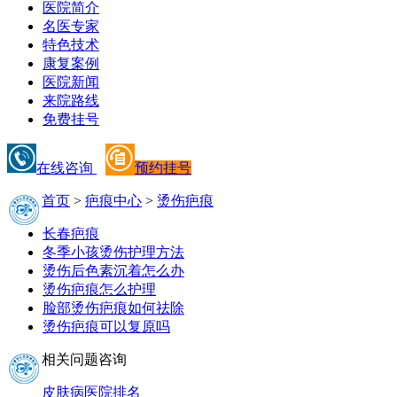
医院简介
名医专家
特色技术
康复案例
医院新闻
来院路线
免费挂号
在线咨询
预约挂号
首页
>
疤痕中心
>
烫伤疤痕
长春疤痕
冬季小孩烫伤护理方法
烫伤后色素沉着怎么办
烫伤疤痕怎么护理
脸部烫伤疤痕如何祛除
烫伤疤痕可以复原吗
相关问题咨询
皮肤病医院排名