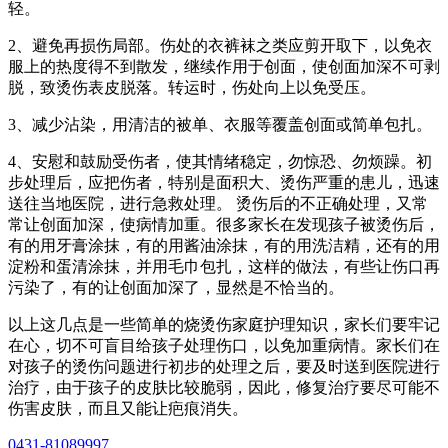
轻。
2、避免再损伤局部。伤处的衣裤袜之类应剪开取下，以免衣
服上的热度得不到散发，继续作用于创面，使创面加深不可剥
脱，致烫伤表皮脱落。转运时，伤处向上以免受压。
3、减少沾染，用清洁的被单、衣服等覆盖创面或简单包扎。
4、安慰和鼓励受伤者，使其情绪稳定，勿惊恐、勿烦躁。初
步处理后，应把伤者，特别是面积大、烫伤严重的患儿，迅速
送往当地医院，进行急救处理。 烫伤后的不正确处理，又常
常让创面加深，使病情加重。很多家长在发现孩子被烫伤后，
有的用牙膏涂抹，有的用酱油涂抹，有的用洗洁精，还有的用
淀粉和蛋清涂抹，并用毛巾包扎，这样的做法，有些让伤口再
污染了，有的让创面加深了，显然是不恰当的。
以上这几点是一些简单的烧烫伤家庭护理知识，家长们要牢记
在心，切不可盲目给孩子处理伤口，以免加重病情。家长们在
对孩子的烫伤问题进行初步的处理之后，要及时送到医院进行
治疗，由于孩子的皮肤比较脆弱，因此，修复治疗要尽可能不
伤害皮肤，而且又能让疤痕消失。
0431-81089997