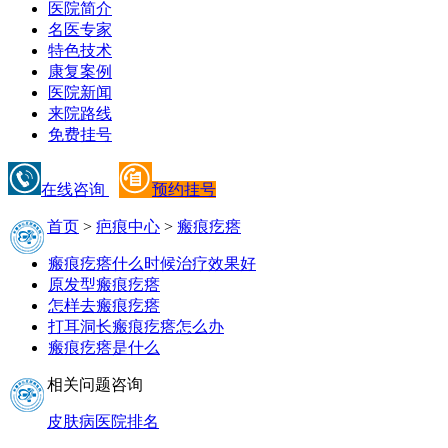
医院简介
名医专家
特色技术
康复案例
医院新闻
来院路线
免费挂号
在线咨询
预约挂号
首页
>
疤痕中心
>
瘢痕疙瘩
瘢痕疙瘩什么时候治疗效果好
原发型瘢痕疙瘩
怎样去瘢痕疙瘩
打耳洞长瘢痕疙瘩怎么办
瘢痕疙瘩是什么
相关问题咨询
皮肤病医院排名