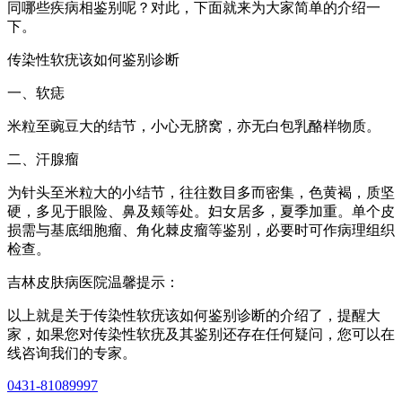
同哪些疾病相鉴别呢？对此，下面就来为大家简单的介绍一
下。
传染性软疣该如何鉴别诊断
一、软痣
米粒至豌豆大的结节，小心无脐窝，亦无白包乳酪样物质。
二、汗腺瘤
为针头至米粒大的小结节，往往数目多而密集，色黄褐，质坚
硬，多见于眼险、鼻及颊等处。妇女居多，夏季加重。单个皮
损需与基底细胞瘤、角化棘皮瘤等鉴别，必要时可作病理组织
检查。
吉林皮肤病医院温馨提示：
以上就是关于传染性软疣该如何鉴别诊断的介绍了，提醒大
家，如果您对传染性软疣及其鉴别还存在任何疑问，您可以在
线咨询我们的专家。
0431-81089997