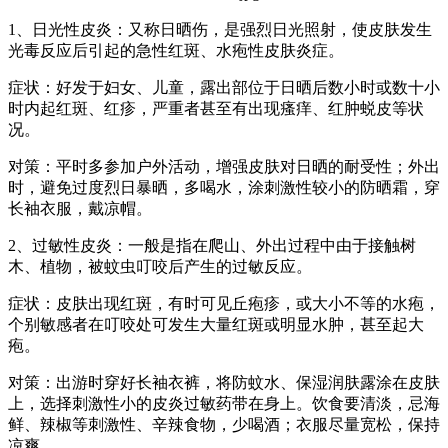
1、日光性皮炎：又称日晒伤，是强烈日光照射，使皮肤发生
光毒反应后引起的急性红斑、水疱性皮肤炎症。
症状：好发于妇女、儿童，露出部位于日晒后数小时或数十小
时内起红斑、红疹，严重者甚至有出现瘙痒、红肿蜕皮等状
况。
对策：平时多参加户外活动，增强皮肤对日晒的耐受性；外出
时，避免过度烈日暴晒，多喝水，涂刺激性较小的防晒霜，穿
长袖衣服，戴凉帽。
2、过敏性皮炎：一般是指在爬山、外出过程中由于接触树
木、植物，被蚊虫叮咬后产生的过敏反应。
症状：皮肤出现红斑，有时可见丘疱疹，或大小不等的水疱，
个别敏感者在叮咬处可发生大量红斑或明显水肿，甚至起大
疱。
对策：出游时穿好长袖衣裤，将防蚊水、保湿润肤露涂在皮肤
上，选择刺激性小的皮炎过敏药带在身上。饮食要清淡，忌海
鲜、辣椒等刺激性、辛辣食物，少喝酒；衣服尽量宽松，保持
凉爽。