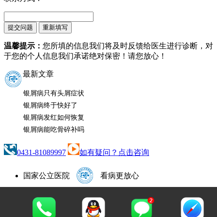
温馨提示：
您所填的信息我们将及时反馈给医生进行诊断，对
于您的个人信息我们承诺绝对保密！请您放心！
最新文章
银屑病只有头屑症状
银屑病终于快好了
银屑病发红如何恢复
银屑病能吃骨碎补吗
0431-81089997
如有疑问？点击咨询
国家公立医院
看病更放心
咨询热线：
0431-81089997
咨询QQ：1665500352
地址：长春市南关区大经路356号1-7层（大经路与四马
路交汇处）