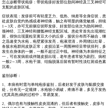
怎么诊断带状疱疹：带状疱疹好发部位肋间神经及三叉神经可
支配的皮肤区域。
症状表现：发疹前可有轻度乏力、低热、纳差等全身症状，患
处皮肤自觉灼热感或者神经痛，触之有明显的痛觉敏感，持续
1～3天，亦可无前驱症状即发疹。好发部位依次为肋间神经、
颈神经、三叉神经和腰骶神经支配区域。患处常首先出现潮红
斑，很快出现粟粒至黄豆大小的丘疹，簇状分布而不融合，继
之迅速变为水疱，疱壁紧张发亮，疱液澄清，外周绕以红晕，
各簇水疱群间皮肤正常；皮损沿某一周围神经呈带状排列，多
发生在身体的一侧，一般不超过正中线。神经痛为本病特征之
一，可在发病前或伴随皮损出现，老年患者常较为剧烈。病程
一般2～3周，水疱干涸、结痂脱落后留有暂时性淡红斑或色素
沉着。
鉴别诊断：
1、本病有时需与单纯疱疹鉴别，后者好发于皮肤与黏膜交接
处，分布无一定规律，水疱较小易破，疼痛不著，多见于发热
(尤其高热)病的过程中，常易复发。
2、偶尔也有与接触性皮炎混淆的，但后者有接触史，皮疹与