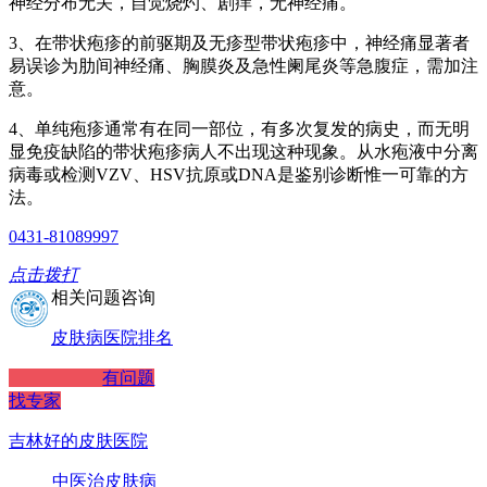
神经分布无关，自觉烧灼、剧痒，无神经痛。
3、在带状疱疹的前驱期及无疹型带状疱疹中，神经痛显著者
易误诊为肋间神经痛、胸膜炎及急性阑尾炎等急腹症，需加注
意。
4、单纯疱疹通常有在同一部位，有多次复发的病史，而无明
显免疫缺陷的带状疱疹病人不出现这种现象。从水疱液中分离
病毒或检测VZV、HSV抗原或DNA是鉴别诊断惟一可靠的方
法。
0431-81089997
点击拨打
相关问题咨询
皮肤病医院排名
有问题
找专家
吉林好的皮肤医院
中医治皮肤病