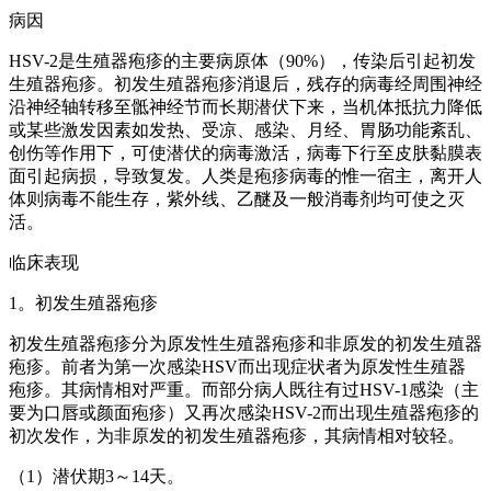
病因
HSV-2是生殖器疱疹的主要病原体（90%），传染后引起初发
生殖器疱疹。初发生殖器疱疹消退后，残存的病毒经周围神经
沿神经轴转移至骶神经节而长期潜伏下来，当机体抵抗力降低
或某些激发因素如发热、受凉、感染、月经、胃肠功能紊乱、
创伤等作用下，可使潜伏的病毒激活，病毒下行至皮肤黏膜表
面引起病损，导致复发。人类是疱疹病毒的惟一宿主，离开人
体则病毒不能生存，紫外线、乙醚及一般消毒剂均可使之灭
活。
临床表现
1。初发生殖器疱疹
初发生殖器疱疹分为原发性生殖器疱疹和非原发的初发生殖器
疱疹。前者为第一次感染HSV而出现症状者为原发性生殖器
疱疹。其病情相对严重。而部分病人既往有过HSV-1感染（主
要为口唇或颜面疱疹）又再次感染HSV-2而出现生殖器疱疹的
初次发作，为非原发的初发生殖器疱疹，其病情相对较轻。
（1）潜伏期3～14天。