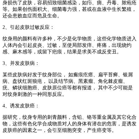
身损伤了皮肤，容易招致细菌感染，如疖、痈、丹毒、脓疱疮
等。如果创伤面积大、细菌毒力强，甚或在血液中生长繁殖，
还会患败血症而危及生命。
2、引起皮肤过敏反应：
纹身用的颜料有许多种，不少是化学物质，这些化学物质进入
人体内会引起皮炎、过敏，至使局部发痒、疼痛，出现烧灼
感、麻木感等，或留下疤痕，结果是求美不成反变丑。
3、并发皮肤病：
某些皮肤病好发于纹身部位， 如瘢痕疙瘩、扁平苔癣、银屑
病、盘状红斑狼疮， 以及结节病、黑素瘤、角化棘皮瘤、
疣、鳞状细胞癌、皮肤原位癌等都有报道， 其中不少可能是
对纹身刺激的一种同形反应。
4、诱发皮肤癌：
据研究，纹身专用的刺青颜料，含铅、铬等重金属及其它化合
物，这些有色化学合成物质对人的身体有潜在的危害，是诱发
皮肤癌的因素之一，会引至细胞突变，产生癌变等。