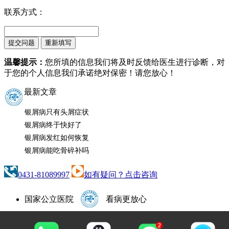
联系方式：
温馨提示：
您所填的信息我们将及时反馈给医生进行诊断，对
于您的个人信息我们承诺绝对保密！请您放心！
最新文章
银屑病只有头屑症状
银屑病终于快好了
银屑病发红如何恢复
银屑病能吃骨碎补吗
0431-81089997
如有疑问？点击咨询
国家公立医院
看病更放心
咨询热线：
0431-81089997
咨询QQ：1665500352
地址：长春市南关区大经路356号1-7层（大经路与四马