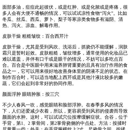
面部多油，痘痘此起彼伏，或是红肿、或是化脓或是疼痛，很
多人会有大便不通畅的情况，可以试试凉性食物“泻火”。比如
冬瓜、丝瓜、西瓜、萝卜、梨子等寒凉类食物多有滋阴、清
热、泻火、凉血、解毒作用。
皮肤干燥 粗糙皱纹：百合西芹汁
皮肤干燥，尤其是受到风吹、洗浴后，抓挠仍不能缓解，润肤
霜只是暂时起效。皮肤粗糙，皱纹增多，通常使用的化妆品已
难以遮盖，并伴有口干或是眼干的情况，不妨可以多吃点百
合。百合是中医眼中用来滋养肺肾重要的且具有治疗作用的食
品之一，它可以用来很好地改善身体里的阴液不足的状态。在
制作百合时，可以适当地配上西芹或是其他汁液比较多的嫩
蔬，它们会起到非常好的协同作用。
颜面浮肿 眼睛肿胀：按三穴
不少人春风一吹，感觉眼睛和脸部浮肿。在春季多风的情况
下，人们还爱减少衣着，所以，更容易受到风邪的侵袭而导致
颜面的水肿。这时，可以试试穴位按摩缓解症状。合谷，位于
手背，第1、2 掌骨间，第2掌骨挠侧的中点处。方法：按揉时
尽量重一些；外关：在手背腕横纹上2寸，尺挠骨之间，按揉