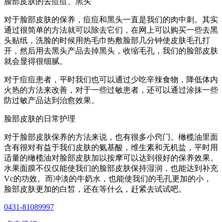
脸部皮肤的去痘痘、黑头
对于脸部皮肤的保养，痘痘和黑头一直是我们的肉中刺。其实
通过很简单的方法就可以除去它们，在网上可以购买一些去黑
头贴纸，洗脸的时候用热毛巾热敷脸部几分钟使皮肤毛孔打
开，然后用去黑头产品去掉黑头，收缩毛孔，我们的脸部皮肤
就会显得很细腻。
对于痘痘患者，平时我们也可以通过少吃辛辣食物，降低体内
火热的方法来改善，对于一些过敏患者，还可以通过涂抹一些
防过敏产品达到治愈效果。
脸部皮肤的日常护理
对于脸部皮肤保养的方法来说，也有很多小窍门。橄榄油里面
含有很对有益于我们皮肤的氨基酸，维生素和无机盐，平时用
适量的橄榄油对脸部皮肤加以按摩可以达到很好的保养效果。
水果面膜不仅仅能使我们的脸部皮肤保持湿润，也能达到补充
Vc的功效。而冲淡的牛奶水，也能使我们的毛孔更加的小，
脸部皮肤更加的白皙，还在等什么，赶紧去试试吧。
0431-81089997