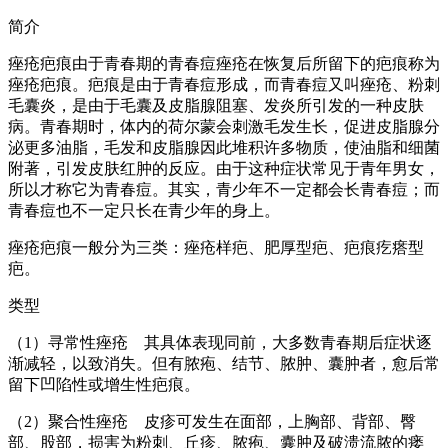
简介
痤疮疤痕由于青春期的青春痘痤疮在恢复后所留下的疤痕称为
痤疮疤痕。疤痕是由于青春痘形成，而青春痘又叫痤疮、粉刺
毛囊炎，是由于毛囊及皮脂腺阻塞、发炎所引发的一种皮肤
病。青春期时，体内的荷尔蒙会刺激毛发生长，促进皮脂腺分
泌更多油脂，毛发和皮脂腺因此堆积许多物质，使油脂和细菌
附著，引发皮肤红肿的反应。由于这种症状常见于青年男女，
所以才称它为青春痘。其实，青少年不一定都会长青春痘；而
青春痘也不一定只长在青少年的身上。
痤疮疤痕一般分为三类：痤疮样疤、肥厚型疤、疤痕疙瘩型
疤。
类型
（1）寻常性痤疮 其具体表现同前，大多数青春期后症状逐
渐减轻，以致消失。但有脓疱、结节、脓肿、囊肿者，愈后常
留下凹陷性或增生性疤痕。
（2）聚合性痤疮 皮疹可发生在面部，上胸部、背部、臀
部、股部，损害为粉刺、丘疹、脓疱、囊肿及破溃流脓的瘘