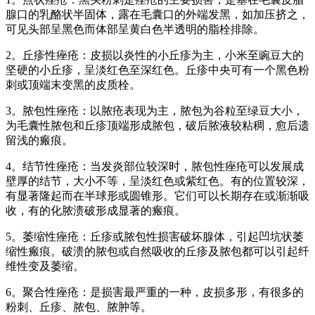
腺口的乳酪状半固体，露在毛囊口的外端发黑，如加压挤之，
可见头部呈黑色而体部呈黄白色半透明的脂栓排除。
2。丘疹性痤疮：皮损以炎性的小丘疹为主，小米至豌豆大的
坚硬的小丘疹，呈淡红色至深红色。丘疹中央可有一个黑色粉
刺或顶端末变黑的皮质栓。
3。脓包性痤疮：以脓疮表现为主，脓包为谷粒至绿豆大小，
为毛囊性脓包和丘疹顶端形成脓包，破后脓液较粘稠，愈后遗
留浅的瘢痕。
4。结节性痤疮：当发炎部位较深时，脓包性痤疮可以发展成
壁厚的结节，大小不等，呈淡红色或紫红色。有的位置较深，
有显著隆起而在半球形或圆锥形。它们可以长期存在或渐渐吸
收，有的化脓溃破形成显著的瘢痕。
5。萎缩性痤疮：丘疹或脓包性损害破坏腺体，引起凹坑状萎
缩性瘢痕。破溃的脓包或自然吸收的丘疹及脓包都可以引起纤
维性变及萎缩。
6。聚合性痤疮：是损害最严重的一种，皮损多形，有很多的
粉刺、丘疹、脓包、脓肿等。