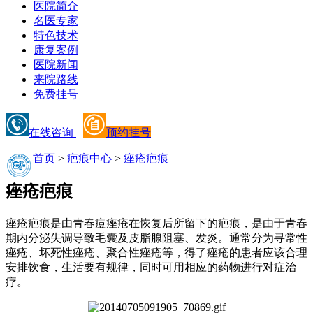
医院简介
名医专家
特色技术
康复案例
医院新闻
来院路线
免费挂号
在线咨询
预约挂号
首页
>
疤痕中心
>
痤疮疤痕
痤疮疤痕
痤疮疤痕是由青春痘痤疮在恢复后所留下的疤痕，是由于青春
期内分泌失调导致毛囊及皮脂腺阻塞、发炎。通常分为寻常性
痤疮、坏死性痤疮、聚合性痤疮等，得了痤疮的患者应该合理
安排饮食，生活要有规律，同时可用相应的药物进行对症治
疗。