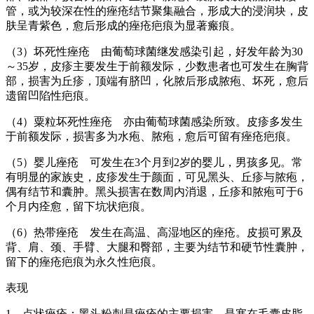
管，或为较深在性的痤疮结节聚集融合，形成大的浸润块，皮
肤呈青紫色，愈后形成的痤疮疤痕为显著瘢痕。
（3）坏死性痤疮 由葡萄球菌继发感染引起，好发年龄为30
～35岁，皮疹主要发生于前额发际，少数患者也可发生在胸背
部，损害为丘疹，顶端有脐凹，化脓后形成脓疱、坏死，愈后
遗留凹陷性疤痕。
（4）粟粒坏死性痤疮 亦由葡萄球菌感染所致。皮疹多发生
于前额发际，损害多为水疱、脓疱，愈后可留有痤疮疤痕。
（5）婴儿痤疮 可发生在3个月到2岁的婴儿，男孩多见。常
有明显的家族史，皮疹发生于颜面，可见黑头、丘疹与脓疱，
偶有结节和囊肿。黑头损害在数周内消退，丘疹和脓疱可于6
个月内痊愈，留下坑状疤痕。
（6）热带痤疮 发生在高温、高湿地区的痤疮。皮损可累及
背、肩、颈、手臂、大腿和臀部，主要为结节和硬节性囊肿，
留下的痤疮疤痕为永久性疤痕。
表现
1。点状痤疮：黑头粉刺是痤疮的主要损害，是塞在毛囊皮脂