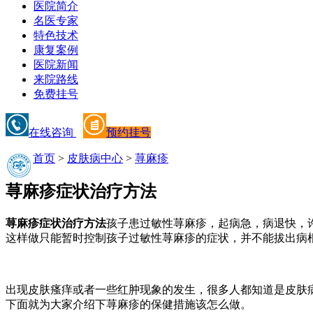
医院简介
名医专家
特色技术
康复案例
医院新闻
来院路线
免费挂号
在线咨询
预约挂号
首页
>
皮肤病中心
>
荨麻疹
荨麻疹症状治疗方法
荨麻疹症状治疗方法
孩子患过敏性荨麻疹，起病急，病退快，
这样做只能暂时控制孩子过敏性荨麻疹的症状，并不能拔出病
出现皮肤瘙痒或者一些红肿现象的发生，很多人都知道是皮肤
下面就为大家介绍下荨麻疹的保健措施该怎么做。