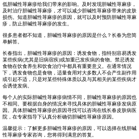
低胆碱性荨麻疹给我们带来的影响。及时发现胆碱性荨麻疹，
及时治疗胆碱性荨麻疹，才可以减少胆碱性荨麻疹带来的皮肤
损伤。知道胆碱性荨麻疹的原因，就可以及时预防胆碱性荨麻
疹，防止胆碱性荨麻疹的发生。
很多患者都不知道，胆碱性荨麻疹的原因是什么？长春为您简
单解答。
长春指出，胆碱性荨麻疹的原因：诱发食物，指特别容易诱发
某些疾病(尤其是旧病宿疾)或加重已发疾病的食物。禁忌诱发
食物在饮食养生和饮食治疗中都具有重要意义。在通常情况
下，诱发食物也是食物，适量食用对大多数人不会产生副作用
或引起不适，只是对某些特殊体质以及与其相关的某些疾病才
会诱使发病。
每个人的实际胆碱性荨麻疹病情不同，胆碱性荨麻疹的原因也
不相同。要根据自身的情况来寻找具体的胆碱性荨麻疹发病原
因。具体胆碱性荨麻疹的原因寻找可以咨询在线长春皮肤病医
院，在专家指导下认真分析确切胆碱性荨麻疹原因。
温馨提示：了解更多胆碱性荨麻疹的原因，可以选择在线胆碱
性荨麻疹专家咨询，您将得到满意的答复。