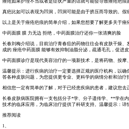
痤疮如果护理不当或者是症状严重的话就可能会导致痤疮疤痕
真疤比如可以表现为凹洞，凹洞可能是由于挤压而导致的。假
以上是关于痤疮疤痕的简单介绍，如果您想要了解更多关于痤
中药面膜 膜 力无边 拒绝，中药面膜治疗还你一张清爽的脸
长春刘梅介绍说，目前治疗青春痘的药物往往会有皮肤干燥、
成的 痤疮中药面膜 能够有效抑制油脂分泌，疏通毛孔，促进
中药面膜诊疗是现代美容治疗的一项新技术，是将药物、按摩
温馨提示：进行疾病的治疗一定要选择正规的医疗机构，以确
答各种皮肤问题，为您提供更专业、更科学的病情分析和治疗
相信您一定有简单的了解，对于已经患疾病的患者，建议您去
长春皮肤病医院拥有一支包括分子*学、分子遗传学、**学在
技术的临床应用，为临床治疗提供了科研支持。温馨提示：详情
推荐阅读
1、