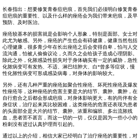
长春指出：想要修复青春痘疤痕，首先我们必须明白修复青春
痘疤痕的重要性、以及什么样的痤疮会为我们带来疤痕，及早
预防、及时医治。
痤疮较基本的损害就是会影响个人形象，特别是面部。女士对
此尤为敏感。另外，痤疮的产生也会有碍健康，健康当然包括
心理健康，很多青少年在长出痤疮之后会变得自卑，怕与人交
流沟通，怕被人偷偷议论，久而久之会给孩子造成心理阴影。
除此之外，化脓感染性损失对于身体确实有一定的威胁，急性
化脓病变可有发热、不适、淋巴结肿大、白*曾多等症状，慢
性化脓性病变可形成感染病毒，对身体的影响较大。
另外，还有几种严重的痤疮如聚合性痤疮、坏死性痤疮及爆发
性痤疮等，这种痤疮的危害主要是大的结节、囊肿、囊肿，在
自行愈合之后都会形成疤痕，对身体影响更大，有的尚伴有全
身症状，治疗起来其比较困难，这类痤疮的危害还表现为患者
的头面部全是大片的结节、囊肿、浓重和编班、多出流脓残
血，患者苦不甚言，而这一切的一切，仅仅是因为一些小小的
粉刺没有进过认真护理而引起的。
通过以上的介绍，相信大家已经明白了治疗痤疮的重要性，对