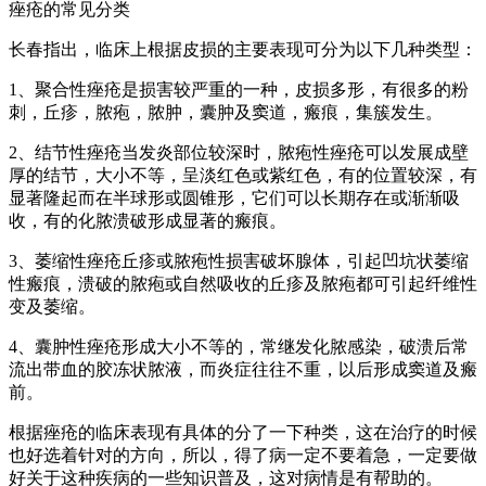
痤疮的常见分类
长春指出，临床上根据皮损的主要表现可分为以下几种类型：
1、聚合性痤疮是损害较严重的一种，皮损多形，有很多的粉
刺，丘疹，脓疱，脓肿，囊肿及窦道，瘢痕，集簇发生。
2、结节性痤疮当发炎部位较深时，脓疱性痤疮可以发展成壁
厚的结节，大小不等，呈淡红色或紫红色，有的位置较深，有
显著隆起而在半球形或圆锥形，它们可以长期存在或渐渐吸
收，有的化脓溃破形成显著的瘢痕。
3、萎缩性痤疮丘疹或脓疱性损害破坏腺体，引起凹坑状萎缩
性瘢痕，溃破的脓疱或自然吸收的丘疹及脓疱都可引起纤维性
变及萎缩。
4、囊肿性痤疮形成大小不等的，常继发化脓感染，破溃后常
流出带血的胶冻状脓液，而炎症往往不重，以后形成窦道及瘢
前。
根据痤疮的临床表现有具体的分了一下种类，这在治疗的时候
也好选着针对的方向，所以，得了病一定不要着急，一定要做
好关于这种疾病的一些知识普及，这对病情是有帮助的。