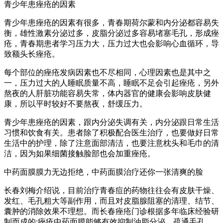
青少年患痤疮的因素
青少年患痤疮的因素有很多，青春期荷尔蒙和内分泌都容易失
衡，雄性激素分泌过多，皮脂分泌过多容易堵塞毛孔，形成痤
疮，青春期患者学习压力大，压力过大也会影响心血循环，导
致额头长痤疮。
每个部位的痤疮发病因素也不尽相同，心理因素也是其中之
一，压力过大的人睡眠质量不高，睡眠不足会引起痤疮，另外
熬夜的人肝脏功能容易失常，体内器官的健康会影响皮肤健
康，所以平时较好不要熬夜，舒缓压力。
青少年患痤疮的因素，跟内分泌失调有关，内分泌跟日常生活
习惯和饮食有关。患者除了积极配合医生治疗，也要做好日常
生活中的护理，除了注意面部清洁，也要注意枕头和毛巾的清
洁，因为如果细菌接触脸部也会加重痤疮。
中药面膜膜力无边拒绝，中药面膜治疗还你一张清爽的脸
长春刘梅介绍说，目前治疗青春痘的药物往往会有皮肤干燥、
发红、毛孔粗大等副作用，而且对皮脂腺阻塞的清理、结节、
囊肿的消除效果不理想。而长春痤疮门诊根据多年临床经验研
制而成的;痤疮中药面膜能够有效抑制油脂分泌，疏通毛孔，