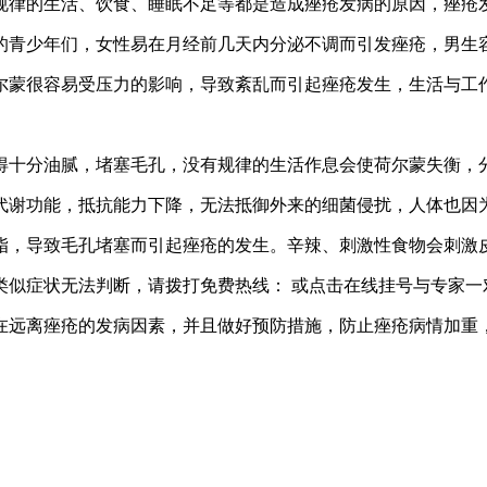
规律的生活、饮食、睡眠不足等都是造成痤疮发病的原因，痤疮
的青少年们，女性易在月经前几天内分泌不调而引发痤疮，男生
尔蒙很容易受压力的影响，导致紊乱而引起痤疮发生，生活与工
得十分油腻，堵塞毛孔，没有规律的生活作息会使荷尔蒙失衡，
代谢功能，抵抗能力下降，无法抵御外来的细菌侵扰，人体也因
脂，导致毛孔堵塞而引起痤疮的发生。辛辣、刺激性食物会刺激
类似症状无法判断，请拨打免费热线： 或点击在线挂号与专家一
在远离痤疮的发病因素，并且做好预防措施，防止痤疮病情加重