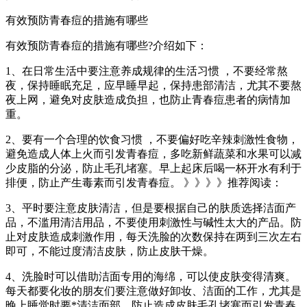
有效预防青春痘的措施有哪些
有效预防青春痘的措施有哪些?介绍如下：
1、在日常生活中要注意养成规律的生活习惯 ，不要经常熬
夜，保持睡眠充足，应早睡早起，保持患部清洁，尤其不要熬
夜上网，避免对皮肤造成负担，也防止青春痘患者的病情加
重。
2、要有一个合理的饮食习惯 ，不要偏好吃辛辣刺激性食物，
避免造成人体上火而引发青春痘，多吃新鲜蔬菜和水果可以减
少皮脂的分泌，防止毛孔堵塞。早上起床后喝一杯开水有利于
排便，防止产生毒素而引发青春痘。 》》》》推荐阅读：
3、平时要注意皮肤清洁，但是要根据自己的肤质选择洁面产
品，不滥用清洁用品，不要使用刺激性与碱性太大的产品。防
止对皮肤造成刺激作用，每天洗脸的次数保持在两到三次左右
即可，不能过度清洁皮肤，防止皮肤干燥。
4、洗脸时可以借助洁面专用的海绵，可以使皮肤变得清爽。
每天都要化妆的朋友们要注意做好卸妆、洁面的工作，尤其是
晚上睡觉时要*清洁面部，防止造成皮肤毛孔堵塞而引发青春