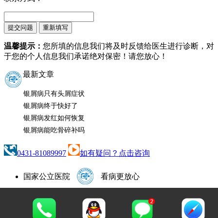
温馨提示：
您所填的信息我们将及时反馈给医生进行诊断，对
于您的个人信息我们承诺绝对保密！请您放心！
最新文章
银屑病只有头屑症状
银屑病终于快好了
银屑病发红如何恢复
银屑病能吃骨碎补吗
0431-81089997
如有疑问？点击咨询
国家公立医院
看病更放心
咨询热线：
0431-81089997
咨询QQ：1665500352
地址：长春市南关区大经路356号1-7层（大经路与四马
路交汇处）