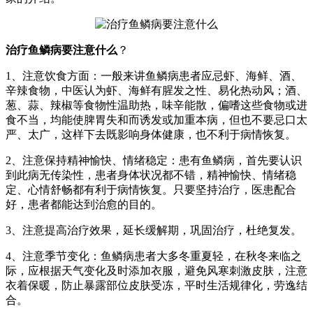
治疗鱼鳞病要注意什么
？
1、注意饮食方面：一般来讲鱼鳞病患者应忌虾、海鲜、酒、
辛辣食物，中医认为虾、海鲜有腥发之性、易化热动风；酒、
葱、蒜、辣椒等食物性温助热，味辛能散，偏嗜这些食物或进
食不当，均能使脾胃失和而诱发或加重本病，但也不要忌口太
严、太广，这样下去既影响身体健康，也不利于病情恢复。
2、注意保持精神愉快、情绪稳定：患有鱼鳞病，首先要认识
到此病无传染性，患者身体状况都不错，精神愉快、情绪稳
定、心情舒畅都有利于病情恢复。只要坚持治疗，医患配合
好，患者都能达到治愈的目的。
3、注意提高治疗效果，延长缓解期，巩固治疗，杜绝复发。
4、注意季节变化：鱼鳞病患者大多冬重夏轻，在秋冬来临之
际，应根据天气变化及时添加衣服，避免风寒刺激皮肤，注意
衣着保暖，防止暴露部位皮肤受冻，平时生活规律化，劳逸结
合。