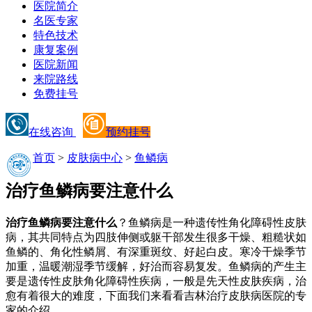
医院简介
名医专家
特色技术
康复案例
医院新闻
来院路线
免费挂号
在线咨询
预约挂号
首页
>
皮肤病中心
>
鱼鳞病
治疗鱼鳞病要注意什么
治疗鱼鳞病要注意什么
？鱼鳞病是一种遗传性角化障碍性皮肤
病，其共同特点为四肢伸侧或躯干部发生很多干燥、粗糙状如
鱼鳞的、角化性鳞屑、有深重斑纹、好起白皮。寒冷干燥季节
加重，温暖潮湿季节缓解，好治而容易复发。鱼鳞病的产生主
要是遗传性皮肤角化障碍性疾病，一般是先天性皮肤疾病，治
愈有着很大的难度，下面我们来看看吉林治疗皮肤病医院的专
家的介绍。