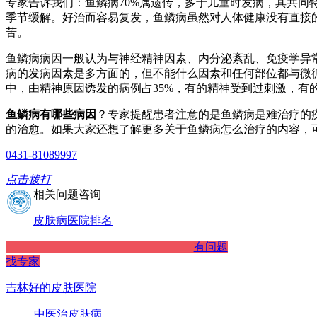
专家告诉我们：鱼鳞病70%属遗传，多于儿童时发病，其共
季节缓解。好治而容易复发，鱼鳞病虽然对人体健康没有直接
苦。
鱼鳞病病因一般认为与神经精神因素、内分泌紊乱、免疫学异
病的发病因素是多方面的，但不能什么因素和任何部位都与微
中，由精神原因诱发的病例占35%，有的精神受到过刺激，有
鱼鳞病有哪些病因
？专家提醒患者注意的是鱼鳞病是难治疗的
的治愈。如果大家还想了解更多关于鱼鳞病怎么治疗的内容，
0431-81089997
点击拨打
相关问题咨询
皮肤病医院排名
有问题
找专家
吉林好的皮肤医院
中医治皮肤病