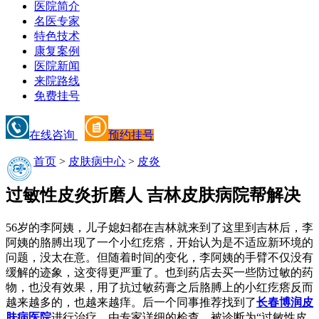
医院简介
名医专家
特色技术
康复案例
医院新闻
来院路线
免费挂号
在线咨询
预约挂号
首页
>
皮肤病中心
>
皮炎
过敏性皮炎折磨人 吉林皮肤病院帮解决
56岁的李阿姨，儿子媳妇都在吉林就来到了这里到吉林后，李
阿姨的胳膊出现了一个小红疙瘩，开始认为是不适应新环境的
问题，没太在意。但随着时间的变化，李阿姨的手臂不仅没有
缓解的迹象，这变得更严重了。也到药店去买一些防过敏的药
物，也没有效果，用了抗过敏药膏之后胳膊上的小红疙瘩反而
越来越多的，也越来越痒。后一个同事推荐找到了
长春博润皮
肤病医院
进行治疗，由专家详细的检查，被诊断为“过敏性皮