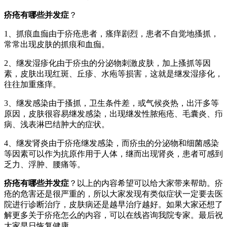
疥疮有哪些并发症
？
1、抓痕血痂由于疥疮患者，瘙痒剧烈，患者不自觉地搔抓，
常常出现皮肤的抓痕和血痂。
2、继发湿疹化由于疥虫的分泌物刺激皮肤，加上搔抓等因
素，皮肤出现红斑、丘疹、水疱等损害，这就是继发湿疹化，
往往加重瘙痒。
3、继发感染由于搔抓，卫生条件差，或气候炎热，出汗多等
原因，皮肤很容易继发感染，出现继发性脓疱疮、毛囊炎、疖
病、浅表淋巴结肿大的症状。
4、继发肾炎由于疥疮继发感染，而疥虫的分泌物和细菌感染
等因素可以作为抗原作用于人体，继而出现肾炎，患者可感到
乏力、浮肿、腰痛等。
疥疮有哪些并发症
？以上的内容希望可以给大家带来帮助。疥
疮的危害还是很严重的，所以大家发现有类似症状一定要去医
院进行诊断治疗，皮肤病还是越早治疗越好。如果大家还想了
解更多关于疥疮怎么的内容，可以在线咨询我院专家。最后祝
大家早日恢复健康。