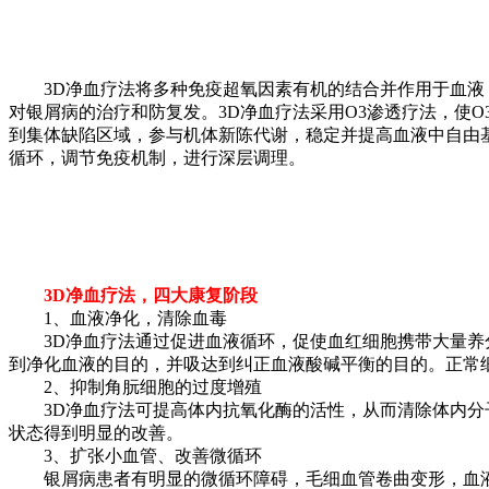
3D净血疗法将多种免疫超氧因素有机的结合并作用于血液，
对银屑病的治疗和防复发。3D净血疗法采用O3渗透疗法，使
到集体缺陷区域，参与机体新陈代谢，稳定并提高血液中自由
循环，调节免疫机制，进行深层调理。
3D净血疗法，四大康复阶段
1、血液净化，清除血毒
3D净血疗法通过促进血液循环，促使血红细胞携带大量养分
到净化血液的目的，并吸达到纠正血液酸碱平衡的目的。正常
2、抑制角朊细胞的过度增殖
3D净血疗法可提高体内抗氧化酶的活性，从而清除体内分子
状态得到明显的改善。
3、扩张小血管、改善微循环
银屑病患者有明显的微循环障碍，毛细血管卷曲变形，血液呈