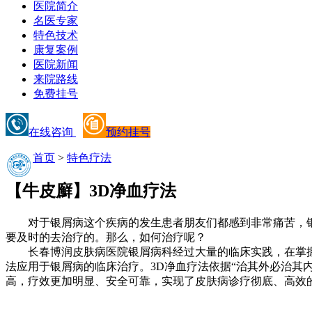
医院简介
名医专家
特色技术
康复案例
医院新闻
来院路线
免费挂号
在线咨询
预约挂号
首页
>
特色疗法
【牛皮廯】3D净血疗法
对于银屑病这个疾病的发生患者朋友们都感到非常痛苦，银
要及时的去治疗的。那么，如何治疗呢？
长春博润皮肤病医院银屑病科经过大量的临床实践，在掌握了
法应用于银屑病的临床治疗。3D净血疗法依据“治其外必治其
高，疗效更加明显、安全可靠，实现了皮肤病诊疗彻底、高效