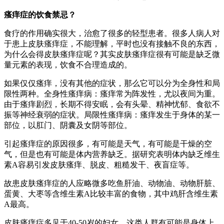
瘙痒症的饮食禁忌？
食疗的作用确实很大，治愈了很多的轻型患者。很多人病人对
于患上皮肤瘙痒症，不能理解，平时也没有接触不良的东西，
为什么会得皮肤瘙痒症呢？其实皮肤瘙痒症很有可能是缺乏微
量元素的表现，饮食不合理造成的。
如果仅仅瘙痒，没有其他的症状，那么它可以分为全身性和局
限性两种。全身性瘙痒病：瘙痒常为阵发性，尤以夜间为重。
由于瘙痒剧烈，长期不得安眠，会有头晕、精神忧郁、食欲不
振等神经衰弱的症状。局限性瘙痒病：瘙痒发生于身体的某一
部位，以肛门、阴囊及女阴等部位。
引起瘙痒症的原因很多，有可能是天气，有可能是干燥的空
气，但是也有可能是体内营养缺乏。据研究表明体内缺乏维生
素A容易引发皮肤瘙痒、脱皮、粗糙发干、夜盲症等。
故患皮肤瘙痒症的人应略微多吃鱼肝油、动物油、动物肝脏、
蛋黄、大枣等含维生素A比较丰富的食物，其中鸡肝含维生素
A最高。
皮肤瘙痒症多见于40-50岁的妇女，这类人群有可能是身体上