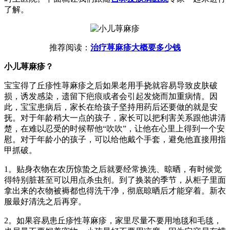
了解。
推荐阅读：
治疗荨麻疹大概要多少钱
小儿荨麻疹？
宝宝得了丘疹性荨麻疹之后如果老用手挠就容易导致皮肤破
损，诱发感染，遗留下疤痕或者会引起发烧而加重病情。因
此，宝宝患病后，家长在给孩子坚持用药后还要做的就是安
抚。对于年龄稍大一点的孩子，家长可以把利害关系跟他讲清
楚，在难以忍受的时候帮他“吹吹”，让他在心里上得到一个安
慰。对于年龄小的孩子，可以给他戴个手套，避免他直接用指
甲抓破。
1。贴身衣物在农历惊蛰之后就要经常换洗、晾晒，有时候觉
得特别脏甚至可以用点杀虫剂。到了换装的季节，从柜子里面
拿出来的衣物被褥都也得洗干净，彻底晾晒后才能穿着。新衣
服最好清洗之后再穿。
2。如果容易患丘疹性荨麻疹，家里尽量不要用地毯和毛毯，