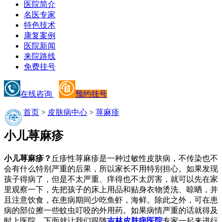
医院简介
名医专家
特色技术
康复案例
医院新闻
来院路线
免费挂号
在线咨询
预约挂号
首页
>
皮肤病中心
>
荨麻疹
小儿荨麻疹
小儿荨麻疹？
丘疹性荨麻疹是一种过敏性皮肤病，不传染也不
会有什么特别严重的后果，所以家长不用特别担心。如果发现
孩子得病了，但是不太严重、痒得也不太厉害，就可以先在家
里观察一下，先把孩子的床上用品和贴身衣物烫洗、晾晒，并
且注意饮食，在患病期间少吃鱼虾，海鲜。除此之外，可在患
病的部位擦一些蚊虫叮咬的外用药。如果病情严重的话就得及
时上医院。下面就让我们跟随
吉林皮肤病医院
专家一起来进行