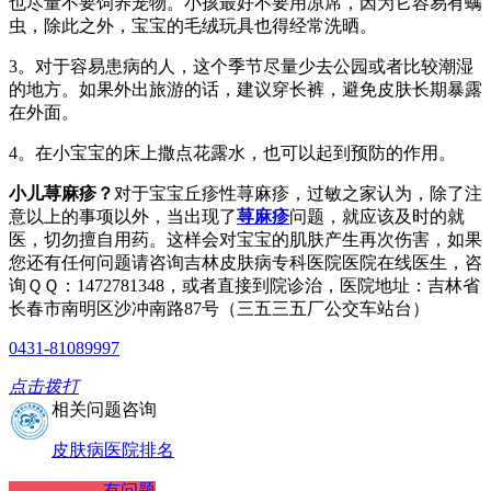
也尽量不要饲养宠物。小孩最好不要用凉席，因为它容易有螨
虫，除此之外，宝宝的毛绒玩具也得经常洗晒。
3。对于容易患病的人，这个季节尽量少去公园或者比较潮湿
的地方。如果外出旅游的话，建议穿长裤，避免皮肤长期暴露
在外面。
4。在小宝宝的床上撒点花露水，也可以起到预防的作用。
小儿荨麻疹？
对于宝宝丘疹性荨麻疹，过敏之家认为，除了注
意以上的事项以外，当出现了
荨麻疹
问题，就应该及时的就
医，切勿擅自用药。这样会对宝宝的肌肤产生再次伤害，如果
您还有任何问题请咨询吉林皮肤病专科医院医院在线医生，咨
询ＱＱ：1472781348，或者直接到院诊治，医院地址：吉林省
长春市南明区沙冲南路87号（三五三五厂公交车站台）
0431-81089997
点击拨打
相关问题咨询
皮肤病医院排名
有问题