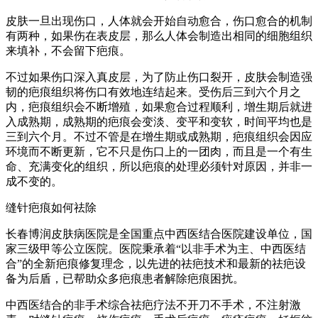
皮肤一旦出现伤口，人体就会开始自动愈合，伤口愈合的机制
有两种，如果伤在表皮层，那么人体会制造出相同的细胞组织
来填补，不会留下疤痕。
不过如果伤口深入真皮层，为了防止伤口裂开，皮肤会制造强
韧的疤痕组织将伤口有效地连结起来。受伤后三到六个月之
内，疤痕组织会不断增殖，如果愈合过程顺利，增生期后就进
入成熟期，成熟期的疤痕会变淡、变平和变软，时间平均也是
三到六个月。不过不管是在增生期或成熟期，疤痕组织会因应
环境而不断更新，它不只是伤口上的一团肉，而且是一个有生
命、充满变化的组织，所以疤痕的处理必须针对原因，并非一
成不变的。
缝针疤痕如何祛除
长春博润皮肤病医院是全国重点中西医结合医院建设单位，国
家三级甲等公立医院。医院秉承着“以非手术为主、中西医结
合”的全新疤痕修复理念，以先进的祛疤技术和最新的祛疤设
备为后盾，已帮助众多疤痕患者解除疤痕困扰。
中西医结合的非手术综合祛疤疗法不开刀不手术，不注射激