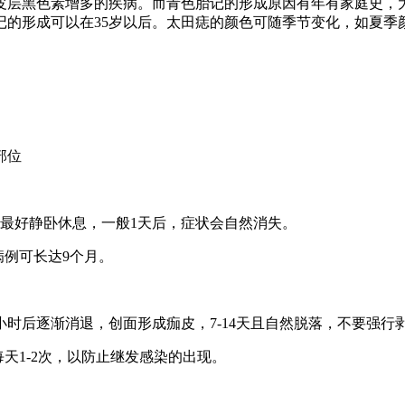
皮层黑色素增多的疾病。而青色胎记的形成原因有年有家庭史，
记的形成可以在35岁以后。太田痣的颜色可随季节变化，如夏季
部位
最好静卧休息，一般1天后，症状会自然消失。
病例可长达9个月。
小时后逐渐消退，创面形成痂皮，7-14天且自然脱落，不要强行
每天1-2次，以防止继发感染的出现。