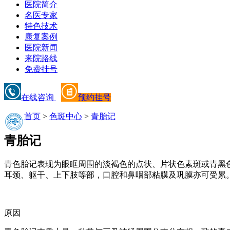
医院简介
名医专家
特色技术
康复案例
医院新闻
来院路线
免费挂号
在线咨询
预约挂号
首页
>
色斑中心
>
青胎记
青胎记
青色胎记表现为眼眶周围的淡褐色的点状、片状色素斑或青黑
耳颈、躯干、上下肢等部，口腔和鼻咽部粘膜及巩膜亦可受累
原因