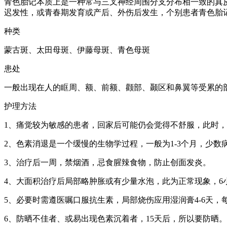
青色胎记本质上是一种常与三叉神经周围分支分布相一致的真
迟发性，或青春期发育或产后、外伤后发生，个别患者青色胎
种类
蒙古斑、太田母斑、伊藤母斑、青色母斑
患处
一般出现在人的眶周、额、前额、颧部、颞区和鼻翼等受累的
护理方法
1、痛觉较为敏感的患者，回家后可能仍会觉得不舒服，此时，
2、色素消退是一个缓慢的生物学过程，一般为1-3个月，少数
3、治疗后一周，禁烟酒，忌食腥辣食物，防止创面发炎。
4、大面积治疗后局部略肿胀或有少量水泡，此为正常现象，6
5、必要时需遵医嘱口服抗生素，局部烧伤应用湿润膏4-6天，
6、防晒不佳者、或易出现色素沉着者，15天后，所以要防晒。