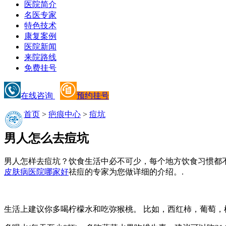
医院简介
名医专家
特色技术
康复案例
医院新闻
来院路线
免费挂号
在线咨询
预约挂号
首页
>
疤痕中心
>
痘坑
男人怎么去痘坑
男人怎样去痘坑？饮食生活中必不可少，每个地方饮食习惯都
皮肤病医院哪家好
祛痘的专家为您做详细的介绍。.
生活上建议你多喝柠檬水和吃弥猴桃。 比如，西红柿，葡萄