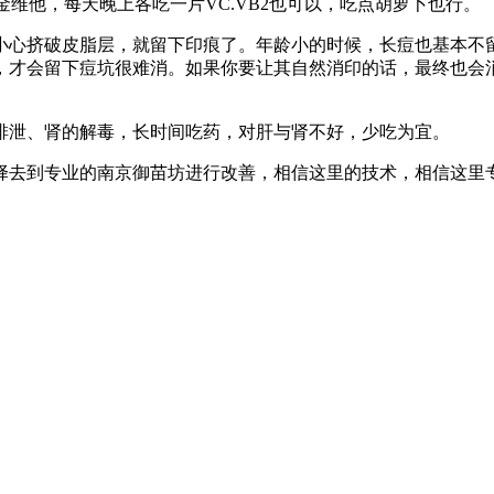
金维他，每天晚上各吃一片VC.VB2也可以，吃点胡萝卜也行。
小心挤破皮脂层，就留下印痕了。年龄小的时候，长痘也基本不
，才会留下痘坑很难消。如果你要让其自然消印的话，最终也会
排泄、肾的解毒，长时间吃药，对肝与肾不好，少吃为宜。
择去到专业的南京御苗坊进行改善，相信这里的技术，相信这里