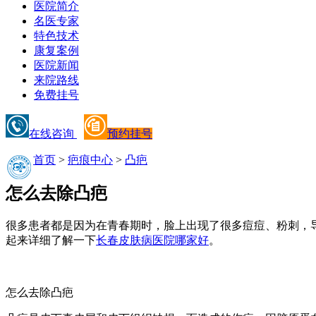
医院简介
名医专家
特色技术
康复案例
医院新闻
来院路线
免费挂号
在线咨询
预约挂号
首页
>
疤痕中心
>
凸疤
怎么去除凸疤
很多患者都是因为在青春期时，脸上出现了很多痘痘、粉刺，
起来详细了解一下
长春皮肤病医院哪家好
。
怎么去除凸疤