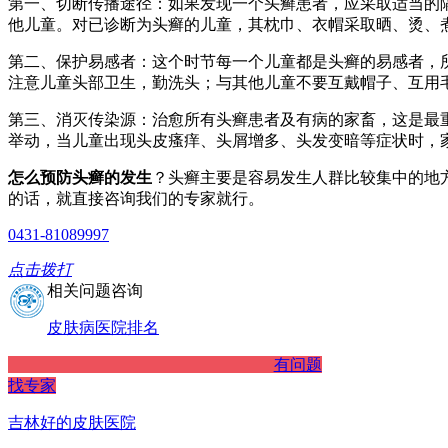
第一、切断传播途径：如果发现一个头癣患者，应采取适当的
他儿童。对已诊断为头癣的儿童，其枕巾、衣帽采取晒、烫、
第二、保护易感者：这个时节每一个儿童都是头癣的易感者，
注意儿童头部卫生，勤洗头；与其他儿童不要互戴帽子、互用
第三、消灭传染源：治愈所有头癣患者及有病的家畜，这是最
举动，当儿童出现头皮瘙痒、头屑增多、头发变暗等症状时，
怎么预防头癣的发生
？头癣主要是容易发生人群比较集中的地
的话，就直接咨询我们的专家就行。
0431-81089997
点击拨打
相关问题咨询
皮肤病医院排名
有问题
找专家
吉林好的皮肤医院