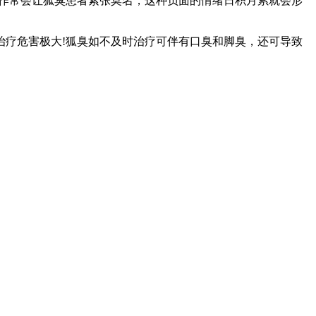
动作常会让狐臭患者紧张莫名，这种负面的情绪日积月累就会形
治疗危害极大!狐臭如不及时治疗可伴有口臭和脚臭，还可导致