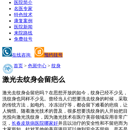
医院简介
名医专家
特色技术
康复案例
医院新闻
来院路线
免费挂号
在线咨询
预约挂号
首页
>
色斑中心
>
纹身
激光去纹身会留疤么
激光去纹身会留疤吗？在思想开放的如今，纹身已经不少见，
洗纹身也同样不少见。曾经当人们想要洗去纹身的时候，采取
的传统方法，如电灼、冷冻治疗等，都会留下难看的疤痕，让
人惋惜。随着激光技术的普及，很多想要洗纹身的人开始把目
光投向激光洗纹身，因为激光技术在医疗美容领域应用非常广
泛，
长春皮肤病医院哪家好
并且以治疗的安全性和不留疤而为
大家所知。针对其他的美容项目可以做到安全不留疤，是不是