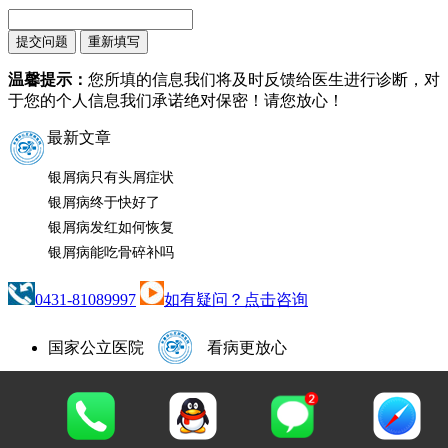
温馨提示：
您所填的信息我们将及时反馈给医生进行诊断，对
于您的个人信息我们承诺绝对保密！请您放心！
最新文章
银屑病只有头屑症状
银屑病终于快好了
银屑病发红如何恢复
银屑病能吃骨碎补吗
0431-81089997
如有疑问？点击咨询
国家公立医院
看病更放心
咨询热线：
0431-81089997
咨询QQ：1665500352
地址：长春市南关区大经路356号1-7层（大经路与四马
路交汇处）