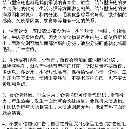
结节型痤疮也就是我们常说的青春痘、痘痘，结节型痤疮的发
生与我们的饮食，生活习惯等方面密切相关。结节型痤疮的发
病原因相对复杂，和内分泌、毛囊皮脂腺导管角化、微生物的
感染、免疫学因素、饮食等等都有一定的关系。
1、注意饮食，应以清淡·素食为主，少吃甜食，油腻，辛辣海
鲜，牛肉等燥性食品。因为辛辣食物易产生内热，促使痘痘长
出，而甜食则可增加面部油脂的分泌，油脂分泌旺盛就会堵塞
毛孔，产生痘痘。
2、生活要有规律，少熬夜，熬夜会增加面部油脂的分泌，一
旦堵塞毛孔，就会产生结节型痤疮杆菌，所以尽量不要熬夜，
多休息。多饮水，少喝甜饮品等。保持愉快的心情，学业。工
作压力不宜太大、情绪上要释放，不要老压抑自己，也不要太
紧张和焦虑。
3、要心情舒畅。中医认为，心情抑郁可使肝气郁积，肝郁化
火，产生热毒，发生于面部就会长处痘痘。要保持大便通畅。
中医认为肺与大肠相表里，大便通则肺无热，肺没有热了面部
就会清爽。
4、不要听信虚假广告，自己在外面买“化妆品组合”或“去痘组