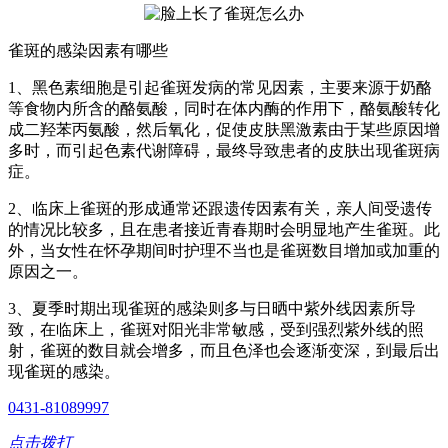
雀斑的感染因素有哪些
1、黑色素细胞是引起雀斑发病的常见因素，主要来源于奶酪
等食物内所含的酪氨酸，同时在体内酶的作用下，酪氨酸转化
成二羟苯丙氨酸，然后氧化，促使皮肤黑激素由于某些原因增
多时，而引起色素代谢障碍，最终导致患者的皮肤出现雀斑病
症。
2、临床上雀斑的形成通常还跟遗传因素有关，亲人间受遗传
的情况比较多，且在患者接近青春期时会明显地产生雀斑。此
外，当女性在怀孕期间时护理不当也是雀斑数目增加或加重的
原因之一。
3、夏季时期出现雀斑的感染则多与日晒中紫外线因素所导
致，在临床上，雀斑对阳光非常敏感，受到强烈紫外线的照
射，雀斑的数目就会增多，而且色泽也会逐渐变深，到最后出
现雀斑的感染。
0431-81089997
点击拨打