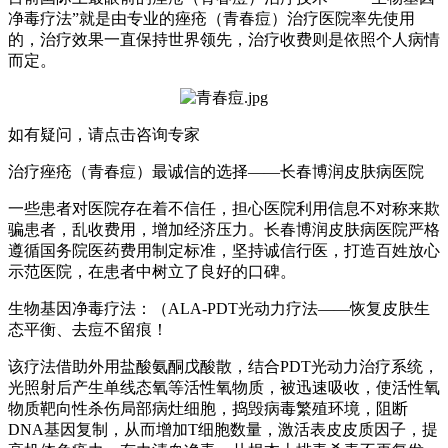
净毒疗法”就是由专业的痤疮（青春痘）治疗医院率先使用
的，治疗效果一直保持世界领先，治疗收费则是依照个人病情
而定。
如有疑问，请点击咨询专家
治疗痤疮（青春痘）最诚信的选择——长春博润皮肤病医院
一些患者对医院存在着不信任，担心医院利用信息不对称来欺
骗患者，乱收费用，增加经济压力。长春博润皮肤病医院严格
遵循国务院医药费用制定标准，坚持诚信行医，打造百姓放心
示范医院，在患者中树立了良好的口碑。
生物基因净毒疗法：（ALA-PDT光动力疗法——恢复皮肤生
态平衡、去痘不留痕！
该疗法借助外用盐酸氨酮戊酸散，结合PDT光动力治疗系统，
光照射后产生单线态氧等活性氧物质，被迅速吸收，使活性氧
物质靶向性杀伤局部病灶细胞，捣毁病毒繁殖环境，阻断
DNA基因复制，从而增加T细胞数量，激活表皮皮质因子，提