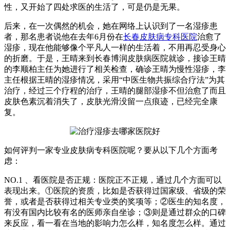
性，又开始了四处求医的生活了，可是仍是无果。
后来，在一次偶然的机会，她在网络上认识到了一名湿疹患
者，那名患者说他在去年6月份在
长春皮肤病专科医院
治愈了
湿疹，现在他能够像个平凡人一样的生活着，不用再忍受身心
的折磨。于是，王晴来到长春博润皮肤病医院就诊，接诊王晴
的李顺柏主任为她进行了相关检查，确诊王晴为慢性湿疹，李
主任根据王晴的湿疹情况，采用“中医生物共振综合疗法”为其
治疗，经过三个疗程的治疗，王晴的腿部湿疹不但治愈了而且
皮肤色素沉着消失了，皮肤光滑没留一点痕迹，已经完全康
复。
如何评判一家专业皮肤病专科医院呢？要从以下几个方面考
虑：
NO.1 、看医院是否正规：医院正不正规，通过几个方面可以
表现出来。①医院的资质，比如是否获得过国家级、省级的荣
誉，或者是否获得过相关专业类的奖项等；②医生的知名度，
有没有国内比较有名的医师亲自坐诊；③则是通过群众的口碑
来反应，看一看在当地的影响力怎么样，知名度怎么样。通过