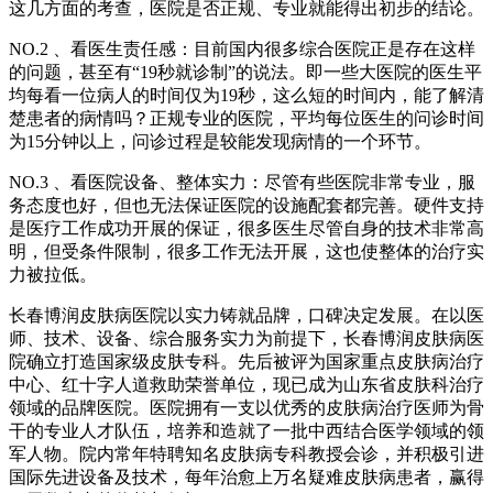
这几方面的考查，医院是否正规、专业就能得出初步的结论。
NO.2 、看医生责任感：目前国内很多综合医院正是存在这样
的问题，甚至有“19秒就诊制”的说法。即一些大医院的医生平
均每看一位病人的时间仅为19秒，这么短的时间内，能了解清
楚患者的病情吗？正规专业的医院，平均每位医生的问诊时间
为15分钟以上，问诊过程是较能发现病情的一个环节。
NO.3 、看医院设备、整体实力：尽管有些医院非常专业，服
务态度也好，但也无法保证医院的设施配套都完善。硬件支持
是医疗工作成功开展的保证，很多医生尽管自身的技术非常高
明，但受条件限制，很多工作无法开展，这也使整体的治疗实
力被拉低。
长春博润皮肤病医院以实力铸就品牌，口碑决定发展。在以医
师、技术、设备、综合服务实力为前提下，长春博润皮肤病医
院确立打造国家级皮肤专科。先后被评为国家重点皮肤病治疗
中心、红十字人道救助荣誉单位，现已成为山东省皮肤科治疗
领域的品牌医院。医院拥有一支以优秀的皮肤病治疗医师为骨
干的专业人才队伍，培养和造就了一批中西结合医学领域的领
军人物。院内常年特聘知名皮肤病专科教授会诊，并积极引进
国际先进设备及技术，每年治愈上万名疑难皮肤病患者，赢得