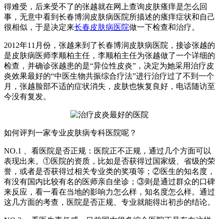
得难受，后来受不了的张越就在网上查询皮肤瘙痒是怎么回
事，无意中看到长春博润皮肤病医院所描述的瘙痒症状和自己
很相似，于是决定来
长春皮肤病医院
做一下检查和治疗。
2012年11月份，张越来到了长春博润皮肤病医院，接诊张越的
是皮肤病医师李顺柏主任，李顺柏主任为张越做了一个详细的
检查，并确诊张越患的是“异位性皮炎”，决定为她采用治疗皮
炎效果最好的“中医生物共振综合疗法”进行治疗过了不到一个
月，张越脸部不适的症状消失，皮肤也恢复良好，电话随访至
今没有复发。
如何评判一家专业皮肤病专科医院呢？
NO.1 、看医院是否正规：医院正不正规，通过几个方面可以
表现出来。①医院的资质，比如是否获得过国家级、省级的荣
誉，或者是否获得过相关专业类的奖项等；②医生的知名度，
有没有国内比较有名的医师亲自坐诊；③则是通过群众的口碑
来反应，看一看在当地的影响力怎么样，知名度怎么样。通过
这几方面的考查，医院是否正规、专业就能得出初步的结论。