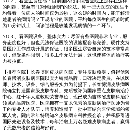
NO.2 、看医生责任感：目前国内很多综合医院正是存在这样
的问题，甚至有“19秒就诊制”的说法。即一些大医院的医生平
均每看一位病人的时间仅为19秒，这么短的时间内，能了解清
楚患者的病情吗？正规专业的医院，平均每位医生的问诊时间
为15分钟以上，问诊过程是较能发现病情的一个环节。
NO.3 、看医院设备、整体实力：尽管有些医院非常专业，服
务态度也好，但也无法保证医院的设施配套都完善。硬件支持
是医疗工作成功开展的保证，很多医生尽管自身的技术非常高
明，但受条件限制，很多工作无法开展，这也使整体的治疗实
力被拉低。
【推荐医院】长春博润皮肤病医院，专注皮肤顽疾，值得信赖
长春博润皮肤病医院以实力铸就品牌，口碑决定发展。在以医
师、技术、设备、综合服务实力为前提下，长春博润皮肤病医
院确立打造国家级皮肤专科。先后被评为国家重点皮肤病治疗
中心、红十字人道救助荣誉单位，现已成为吉林省皮肤科治疗
领域的品牌医院。医院拥有一支以优秀的皮肤病治疗医师为骨
干的专业人才队伍，培养和造就了一批中西结合医学领域的领
军人物。院内常年特聘知名皮肤病专科教授会诊，并积极引进
国际先进设备及技术，每年治愈上万名疑难皮肤病患者，赢得
了无数患者的信赖与好评。