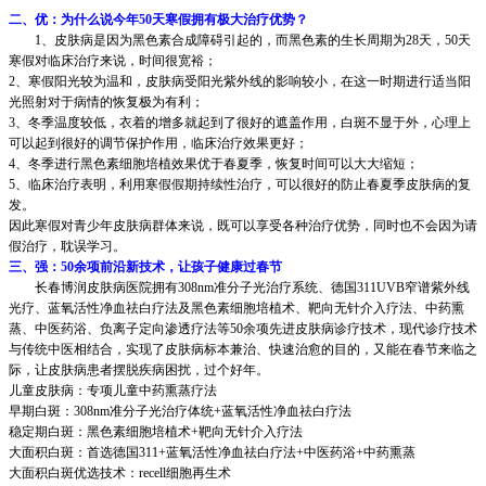
二、优：为什么说今年50天寒假拥有极大治疗优势？
1、皮肤病是因为黑色素合成障碍引起的，而黑色素的生长周期为28天，50天
寒假对临床治疗来说，时间很宽裕；
2、寒假阳光较为温和，皮肤病受阳光紫外线的影响较小，在这一时期进行适当阳
光照射对于病情的恢复极为有利；
3、冬季温度较低，衣着的增多就起到了很好的遮盖作用，白斑不显于外，心理上
可以起到很好的调节保护作用，临床治疗效果更好；
4、冬季进行黑色素细胞培植效果优于春夏季，恢复时间可以大大缩短；
5、临床治疗表明，利用寒假假期持续性治疗，可以很好的防止春夏季皮肤病的复
发。
因此寒假对青少年皮肤病群体来说，既可以享受各种治疗优势，同时也不会因为请
假治疗，耽误学习。
三、强：50余项前沿新技术，让孩子健康过春节
长春博润皮肤病医院拥有308nm准分子光治疗系统、德国311UVB窄谱紫外线
光疗、蓝氧活性净血祛白疗法及黑色素细胞培植术、靶向无针介入疗法、中药熏
蒸、中医药浴、负离子定向渗透疗法等50余项先进皮肤病诊疗技术，现代诊疗技术
与传统中医相结合，实现了皮肤病标本兼治、快速治愈的目的，又能在春节来临之
际，让皮肤病患者摆脱疾病困扰，过个好年。
儿童皮肤病：专项儿童中药熏蒸疗法
早期白斑：308nm准分子光治疗体统+蓝氧活性净血祛白疗法
稳定期白斑：黑色素细胞培植术+靶向无针介入疗法
大面积白斑：首选德国311+蓝氧活性净血祛白疗法+中医药浴+中药熏蒸
大面积白斑优选技术：recell细胞再生术